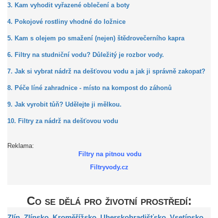
3. Kam vyhodit vyřazené oblečení a boty
4. Pokojové rostliny vhodné do ložnice
5. Kam s olejem po smažení (nejen) štědrovečerního kapra
6. Filtry na studniční vodu? Důležitý je rozbor vody.
7. Jak si vybrat nádrž na dešťovou vodu a jak ji správně zakopat?
8. Péče líné zahradnice - místo na kompost do záhonů
9. Jak vyrobit tůň? Udělejte ji mělkou.
10. Filtry za nádrž na dešťovou vodu
Reklama:
Filtry na pitnou vodu
Filtryvody.cz
Co se dělá pro životní prostředí:
Zlín
,
Zlínsko
,
Kroměřížsko
,
Uherskohradišťsko
,
Vsetínsko
,